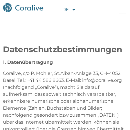
DE
Über uns
Projekte
Datenschutzbestimmungen
Nachrichten
1. Datenübertragung
Möglichkeiten
Coralive, c/o P. Mohler, St.Alban-Anlage 33, CH-4052
Basel. Tel.: +41 44 586 8663. E-Mail:
info@coralive.org
Kontaktiere uns
(nachfolgend „Coralive“), macht Sie darauf
Spenden
aufmerksam, dass soweit technisch verarbeitbar,
erkennbare numerische oder alphanumerische
Elemente (Zahlen, Buchstaben und Bilder;
nachfolgend gesondert bzw zusammen „DATEN“)
über das Internet übermittelt werden, können sie
unkontrolliert über die Grenzen hinweg übermittelt