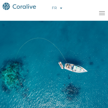
FR
A propos de nous
Projets
Nouveauté
Opportunités
Contactez-nous
Faire un don