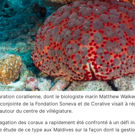
auration corallienne, dont le biologiste marin Matthew Walker
 conjointe de la Fondation Soneva et de Coralive visait à ré
autour du centre de villégiature.
pagation des coraux a rapidement été confronté à un défi i
e étude de ce type aux Maldives sur la façon dont la gestio