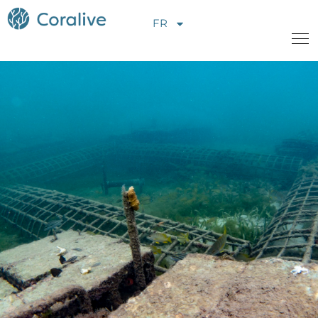
FR
A propos de nous
Projets
Nouveauté
Opportunités
Contactez-nous
Faire un don