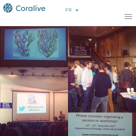
FR
A propos de nous
Projets
Nouveauté
Opportunités
Contactez-nous
Faire un don