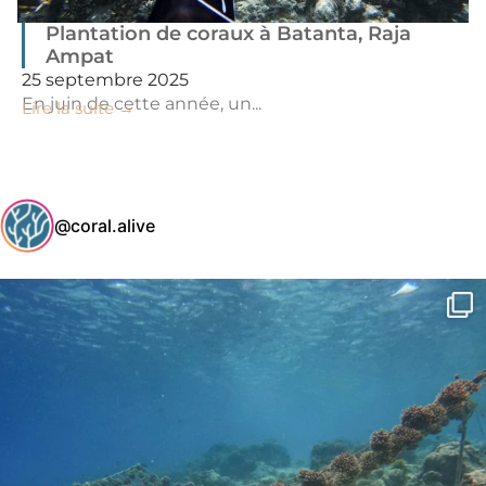
Plantation de coraux à Batanta, Raja
Ampat
25 septembre 2025
En juin de cette année, un...
Lire la suite →
@coral.alive